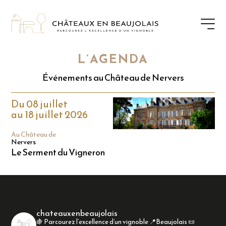
L’AGENDA
Événements au Château de Nervers
Du 08 juillet
au 18 juillet 2026
Au Château de
Nervers
Le Serment du Vigneron
chateauxenbeaujolais
🍇 Parcourez l’excellence d’un vignoble
📍Beaujolais
📜