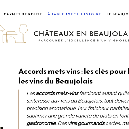
CARNET DE ROUTE
À TABLE AVEC L’HISTOIRE
LE BEAUJO
Accords mets vins : les clés pou
les vins du Beaujolais
Les
accords mets-vins
fascinent autant qu’ils
s’intéresse aux vins du Beaujolais, tout devien
précision aromatique, leur fraîcheur parfaite
sublimer une grande variété de plats en font
gastronomie
. Des
vins gourmands
certes, mai