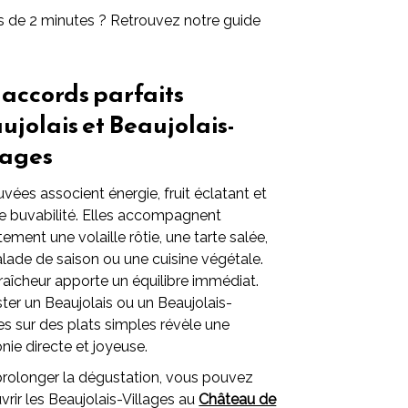
ns de 2 minutes ? Retrouvez notre guide
 accords parfaits
ujolais et Beaujolais-
lages
vées associent énergie, fruit éclatant et
e buvabilité. Elles accompagnent
tement une volaille rôtie, une tarte salée,
lade de saison ou une cuisine végétale.
raîcheur apporte un équilibre immédiat.
ter un Beaujolais ou un Beaujolais-
es sur des plats simples révèle une
ie directe et joyeuse.
prolonger la dégustation, vous pouvez
rir les Beaujolais-Villages au
Château de