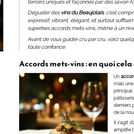
terroirs uniques et façonnés par des savoir-fa
Déguster des
vins du Beaujolais
, c’est compr
expressif, vibrant, élégant, et surtout suffi
superbes accords mets-vins, même à un niv
Avant de vous guider cru par cru, voici que
toute confiance.
Accords mets-vins : en quoi cela
Un
accor
mais une 
principal
pâtisseri
derniers 
de la nou
Il s’agit
amplifie l