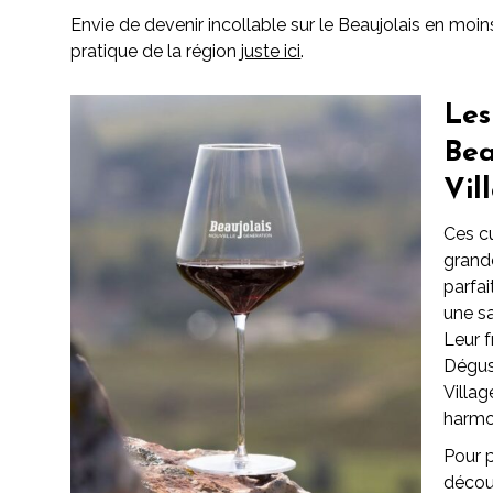
Envie de devenir incollable sur le Beaujolais en moi
pratique de la région
juste ici
.
Les
Bea
Vil
Ces cu
grand
parfai
une sa
Leur f
Dégus
Villag
harmon
Pour 
découv