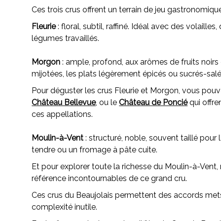
Ces trois crus offrent un terrain de jeu gastronomiq
Fleurie
: floral, subtil, raffiné. Idéal avec des volaill
légumes travaillés.
Morgon
: ample, profond, aux arômes de fruits noirs e
mijotées, les plats légèrement épicés ou sucrés-salé
Pour déguster les crus Fleurie et Morgon, vous pouve
Château Bellevue
, ou le
Château de Poncié
qui offre
ces appellations.
Moulin-à-Vent
: structuré, noble, souvent taillé pour 
tendre ou un fromage à pâte cuite.
Et pour explorer toute la richesse du Moulin-à-Vent
référence incontournables de ce grand cru.
Ces crus du Beaujolais permettent des accords mets
complexité inutile.