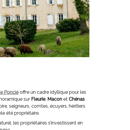
e Poncié
offre un cadre idyllique pour les
 panoramique sur
Fleurie
,
Macon
et
Chénas
oire, seigneurs, comtes, écuyers, héritiers
e été propriétaire.
rel, les propriétaires s’investissent en
lisme.