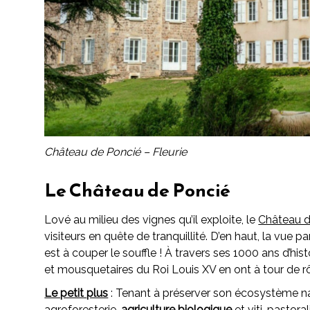
Château de Poncié – Fleurie
Le Château de Poncié
Lové au milieu des vignes qu’il exploite, le
Château d
visiteurs en quête de tranquillité. D’en haut, la vue
est à couper le souffle ! À travers ses 1000 ans d’hist
et mousquetaires du Roi Louis XV en ont à tour de rôl
Le petit plus
: Tenant à préserver son écosystème natu
agroforesterie,
agriculture biologique
et viti-pastora