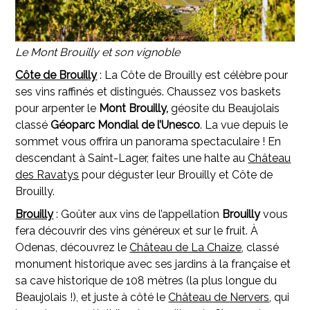
Le Mont Brouilly et son vignoble
Côte de Brouilly
: La Côte de Brouilly est célèbre pour
ses vins raffinés et distingués. Chaussez vos baskets
pour arpenter le
Mont Brouilly,
géosite du Beaujolais
classé
Géoparc Mondial de l’Unesco
. La vue depuis le
sommet vous offrira un panorama spectaculaire ! En
descendant à Saint-Lager, faites une halte au
Château
des Ravatys
pour déguster leur Brouilly et Côte de
Brouilly.
Brouilly
: Goûter aux vins de l’appellation
Brouilly
vous
fera découvrir des vins généreux et sur le fruit. À
Odenas, découvrez le
Château de La Chaize
, classé
monument historique avec ses jardins à la française et
sa cave historique de 108 mètres (la plus longue du
Beaujolais !), et juste à côté le
Château de Nervers
, qui