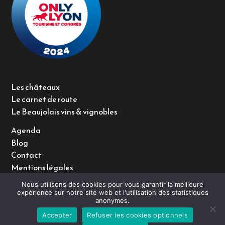
Les châteaux
Le carnet de route
Le Beaujolais vins & vignobles
Agenda
Blog
Contact
Mentions légales
Facebook
Nous utilisons des cookies pour vous garantir la meilleure
expérience sur notre site web et l'utilisation des statistiques
Instagram
anonymes.
LinkedIn
Accepter
Refuser les cookies optionnels