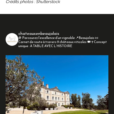
Crédits photos : Shutterstock
chateauxenbeaujolais
🍇 Parcourez l’excellence d’un vignoble
📍Beaujolais
📜
Carnet de route à travers 9 châteaux viticoles
🍽️🍷Concept
unique : À TABLE AVEC L’HISTOIRE